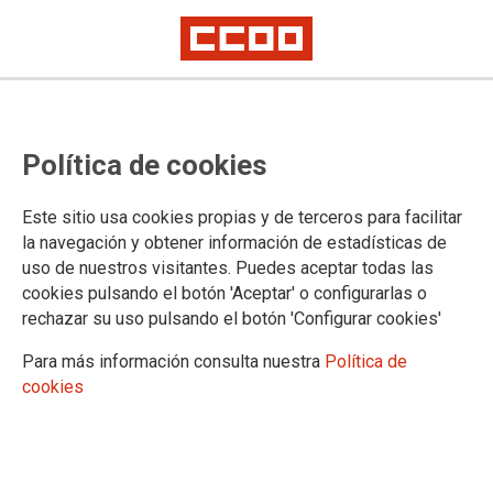
8 de marzo de 2014: Día
Política de cookies
Internacional de las Mujeres
Este sitio usa cookies propias y de terceros para facilitar
Con nuestros derechos no se juega
la navegación y obtener información de estadísticas de
uso de nuestros visitantes. Puedes aceptar todas las
19/02/2014.
cookies pulsando el botón 'Aceptar' o configurarlas o
Ante la conmemoración del Día
rechazar su uso pulsando el botón 'Configurar cookies'
Internacional de la Mujer, CCOO y
UGT reafirmamosnuestro
Para más información consulta nuestra
Política de
compromiso con las políticas de
cookies
igualdad entre hombres y mujeres.
Os adjuntamos manifiesto conjunto
de CCOO y UGT.
Documentación asociada