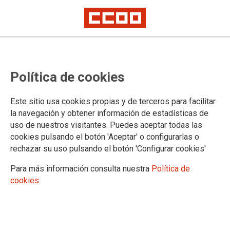
Asamblea congresual de la
Política de cookies
Sección Sindical de correos en la
Región de Murcia
Este sitio usa cookies propias y de terceros para facilitar
la navegación y obtener información de estadísticas de
uso de nuestros visitantes. Puedes aceptar todas las
La Asamblea congresual se celebrará el día 24/04/2024 a las
cookies pulsando el botón 'Aceptar' o configurarlas o
12:15 horas, hora de la votación de 12:30 a 16:30 horas. Se
rechazar su uso pulsando el botón 'Configurar cookies'
adjunta escrito de la convocatoria y modelo de candidatura.
Para más información consulta nuestra
Política de
08/04/2024.
cookies